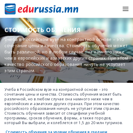
СТОИМОСТЬ ОБУЧЕНИЯ
Учёба в Российском вузе на контрактной основе – это
сочетание цены и качества. Стоимость обучения может
быть различной, но в любом случае она намного ниже
чем в европейских и азиатских других странах. При этом
качество российского образования ничуть не уступает
этим странам.
Учёба в Российском вузе на контрактной основе – это
сочетание цены и качества. Стоимость обучения может быть
различной, но в любом случае она намного ниже чем в
европейских и азиатских других странах. При этом качество
российского образования ничуть не уступает этим странам.
Стоимость обучения зависит от специфики учебной
программы, сроков обучения, формы, а также городов,
который Вы выбрали, и колеблется от 1,5 до 20 млн тугриков.
Стоимость обучения за уровни обучения в среднем