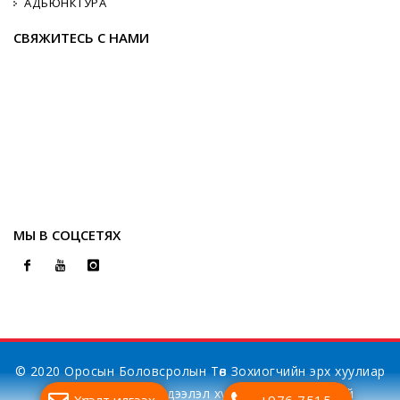
АДЪЮНКТУРА
СВЯЖИТЕСЬ С НАМИ
МЫ В СОЦСЕТЯХ
© 2020 Оросын Боловсролын Төв Зохиогчийн эрх хуулиар
хамгаалагдсан. Мэдээлэл хуулбарлах хориотой