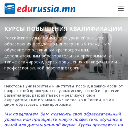
КУРСЫ ПОВЫШЕНИЯ КВАЛИФИКАЦИИ
Российские вузы помимо трёх уровней высшего
образования предлагают иностранным гражданам
обучение по различным краткосрочным,
дополнительным образовательным программам, а
также стажировки, курсы повышения квалификации и
профессиональной переподготовки.
Некоторые университеты и институты России, в зависимости от
направлений проводимых научных исследований и стратегии
развития вуза, разрабатывают и реализуют свои
аккредитованные и уникальные не только в России, но и в
мире образовательные программы.
Мы предлагаем Вам повысить свой образовательный
уровень или приобрести новую профессию, обучаясь в
очной или дистанционной форме. Курсы проводятся на