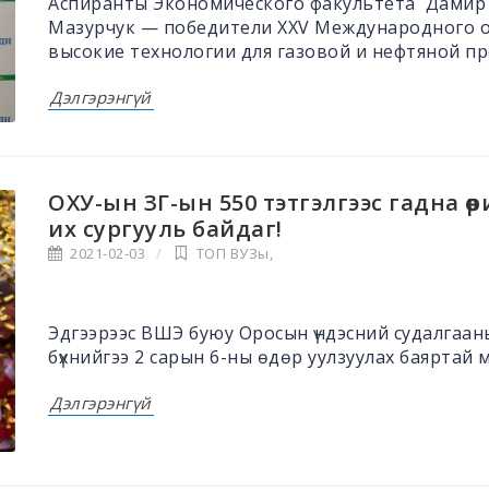
Аспиранты Экономического факультета Дамир 
Мазурчук — победители XXV Международного о
высокие технологии для газовой и нефтяной пр
Дэлгэрэнгүй
ОХУ-ын ЗГ-ын 550 тэтгэлгээс гадна өө
их сургууль байдаг!
2021-02-03
ТОП ВУЗы
,
Эдгээрээс ВШЭ буюу Оросын үндэсний судалгаан
бүхнийгээ 2 сарын 6-ны өдөр уулзуулах баяртай м
Дэлгэрэнгүй