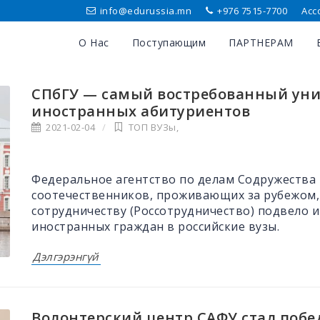
info@edurussia.mn
+976 7515-7700
Асс
О Нас
Поступающим
ПАРТНЕРАМ
СПбГУ — самый востребованный унив
иностранных абитуриентов
2021-02-04
ТОП ВУЗы
,
Федеральное агентство по делам Содружества 
соотечественников, проживающих за рубежом,
сотрудничеству (Россотрудничество) подвело и
иностранных граждан в российские вузы.
Дэлгэрэнгүй
Волонтерский центр САФУ стал побе