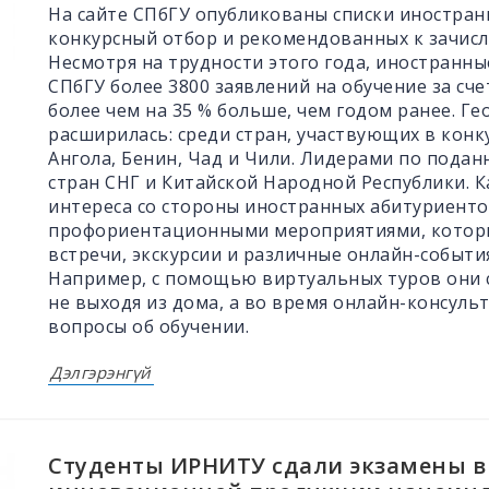
На сайте СПбГУ опубликованы списки иностра
конкурсный отбор и рекомендованных к зачис
Несмотря на трудности этого года, иностранны
СПбГУ более 3800 заявлений на обучение за сч
более чем на 35 % больше, чем годом ранее. Г
расширилась: среди стран, участвующих в конк
Ангола, Бенин, Чад и Чили. Лидерами по пода
стран СНГ и Китайской Народной Республики. 
интереса со стороны иностранных абитуриент
профориентационными мероприятиями, которые
встречи, экскурсии и различные онлайн-события
Например, с помощью виртуальных туров они 
не выходя из дома, а во время онлайн-консул
вопросы об обучении.
Дэлгэрэнгүй
Студенты ИРНИТУ сдали экзамены в