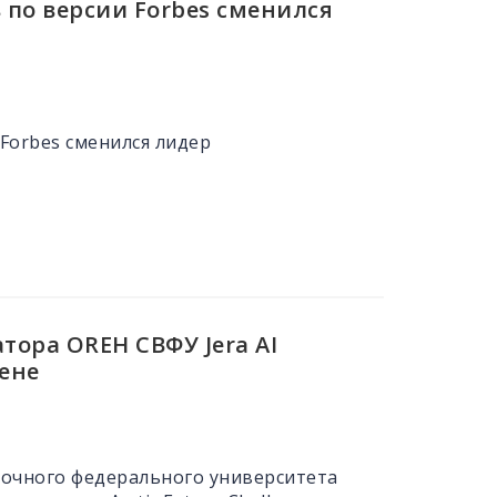
 по версии Forbes сменился
 Forbes сменился лидер
тора OREH СВФУ Jera AI
ене
точного федерального университета