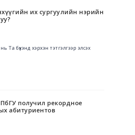
нхүүгийн их сургуулийн нэрийн
уу?
ь Та бүхэнд хэрхэн тэтгэлгээр элсэх
СПбГУ получил рекордное
ых абитуриентов