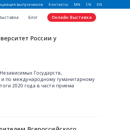
оциация выпускников
Контакты
MN
CN
EN
Выставка
Блог
Онлайн Выставка
ерситет России у
Независимых Государств,
 и по международному гуманитарному
тоги 2020 года в части приема
дителем Всероссийского