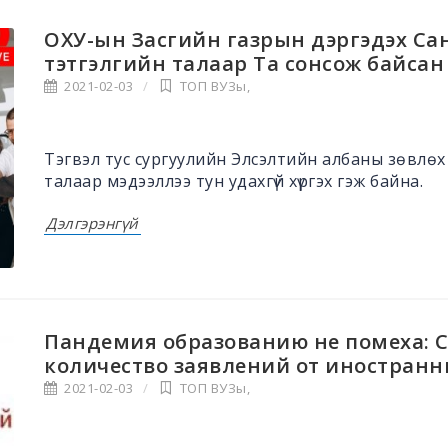
ОХУ-ын Засгийн газрын дэргэдэх Са
тэтгэлгийн талаар Та сонсож байсан 
2021-02-03
ТОП ВУЗы
,
Тэгвэл тус сургуулийн Элсэлтийн албаны зөвлөх н
талаар мэдээллээ тун удахгүй хүргэх гэж байна.
Дэлгэрэнгүй
Пандемия образованию не помеха: 
количество заявлений от иностранн
2021-02-03
ТОП ВУЗы
,