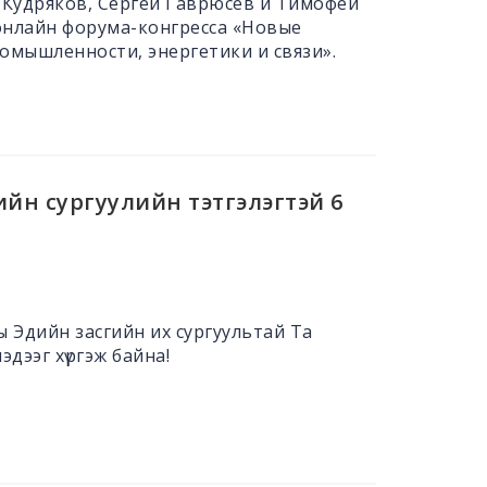
Кудряков, Сергей Гаврюсев и Тимофей
нлайн форума-конгресса «Новые
омышленности, энергетики и связи».
рийн сургуулийн тэтгэлэгтэй 6
ы Эдийн засгийн их сургуультай Та
эдээг хүргэж байна!