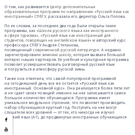
О том, как развивается
Центр дополнительных
образовательных программ по направлению «Русский язык как
иностранный» СПбГУ
, рассказала его директор Ольга Попова.
По ее словам, за последние два года были открыты такие
программы, как
«Школа русского языка как иностранного
в сфере туризма», «Русский язык как иностранный для
студентов, говорящих на английском языке»
и авторский курс
профессора СПбГУ Андрея Степанова,
посвященный
современной русской литературе
. А недавно
зарегистрировали
зимнюю школу
, которая вызвала большой
интерес наших партнеров. Ее учебная и культурная программа
позволит усовершенствовать разговорный русский язык
и погрузиться в атмосферу русской зимы.
Также она отметила, что самой популярной программой
на сегодняшний день все же остается «Русский язык как
иностранный. Основной курс». Она реализуется более пяти лет
и не сдает своих позиций: именно на нее записывается самое
большое количество обучающихся. Программа имеет
уникальное модульное строение, что позволяет производить
набор обучающихся круглый год. Поступить на нее могут
слушатели всех уровней — от тех, кто никогда не изучал
русский язык (А1), до продвинутых иностранных обучающихся
(С1).