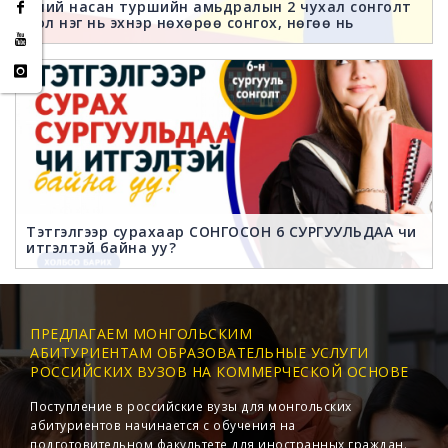
Хүний насан туршийн амьдралын 2 чухал сонголт
бол нэг нь эхнэр нөхөрөө сонгох, нөгөө нь
МЭРГЭЖИЛ СОНГОЛТ
Тэтгэлгээр сурахаар СОНГОСОН 6 СУРГУУЛЬДАА чи
итгэлтэй байна уу?
ПРЕДЛАГАЕМ МОНГОЛЬСКИМ
АБИТУРИЕНТАМ ОБРАЗОВАТЕЛЬНЫЕ УСЛУГИ
РОССИЙСКИХ ВУЗОВ НА КОММЕРЧЕСКОЙ ОСНОВЕ
Поступление в российские вузы для монгольских
абитуриентов начинается с обучения на
подготовительном факультете для иностранных граждан.