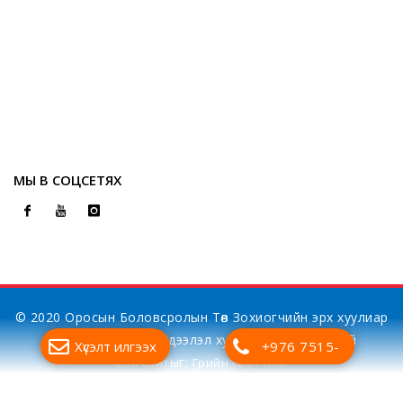
МЫ В СОЦСЕТЯХ
© 2020 Оросын Боловсролын Төв Зохиогчийн эрх хуулиар
хамгаалагдсан. Мэдээлэл хуулбарлах хориотой
Хүсэлт илгээх
+976 7515-
ыг:
Вэб сайт
Грийн софт ХХК
7700
Дуудлагын төв