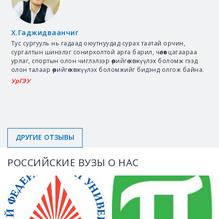
Х.Гаджидваанчиг
Тус сургууль нь гадаад оюутнуудад сурах таатай орчин,
сургалтын шинэлэг сонирхолтой арга барил, чөлөөт цагаараа
урлаг, спортын олон чиглэлээр өөрийгөө хөгжүүлэх боломж гээд
олон талаар өөрийгөө хөгжүүлэх боломжийг бидэнд олгож байна.
УрГЭУ
ДРУГИЕ ОТЗЫВЫ
РОССИЙСКИЕ ВУЗЫ О НАС