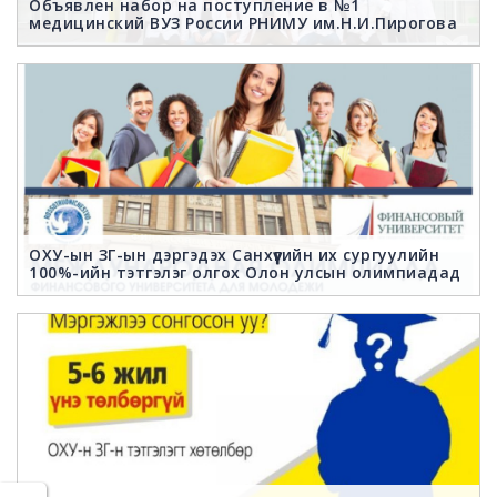
Объявлен набор на поступление в №1
медицинский ВУЗ России РНИМУ им.Н.И.Пирогова
ОХУ-ын ЗГ-ын дэргэдэх Санхүүгийн их сургуулийн
100%-ийн тэтгэлэг олгох Олон улсын олимпиадад
оролцогчдын анхааралд!