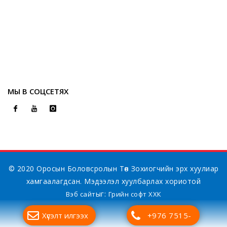
МЫ В СОЦСЕТЯХ
© 2020 Оросын Боловсролын Төв Зохиогчийн эрх хуулиар
хамгаалагдсан. Мэдээлэл хуулбарлах хориотой
ыг:
Вэб сайт
Грийн софт ХХК
Хүсэлт илгээх
+976 7515-
Дуудлагын төв