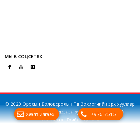
МЫ В СОЦСЕТЯХ
© 2020 Оросын Боловсролын Төв Зохиогчийн эрх хуулиар
хамгаалагдсан. Мэдээлэл хуулбарлах хориотой
Хүсэлт илгээх
+976 7515-
ыг:
Вэб сайт
Грийн софт ХХК
7700
Дуудлагын төв