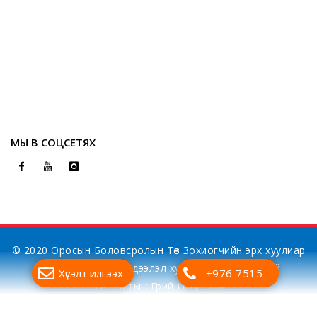
МЫ В СОЦСЕТЯХ
© 2020 Оросын Боловсролын Төв Зохиогчийн эрх хуулиар
хамгаалагдсан. Мэдээлэл хуулбарлах хориотой
Хүсэлт илгээх
+976 7515-
ыг:
Вэб сайт
Грийн софт ХХК
7700
Дуудлагын төв