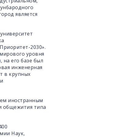
ндустриальном,
ждун6ародного
ород является
 университет
ка
Приоритет-2030».
 мирового уровня
 на его базе был
овая инженерная
т в крупных
 и
.
сем иностранным
 и общежития типа
400
мии Наук,