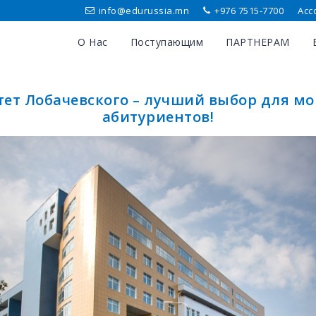
info@edurussia.mn
+976 7515-7700
Асс
О Нас
Поступающим
ПАРТНЕРАМ
ет Лобачевского – лучший выбор для м
абитуриентов!