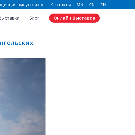
оциация выпускников
Контакты
MN
CN
EN
Выставка
Блог
Онлайн Выставка
онгольских