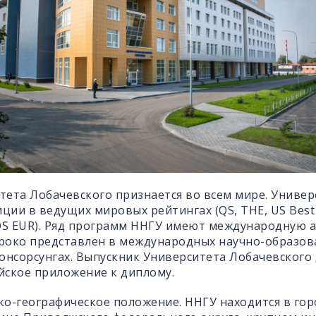
ета Лобачевского признается во всем мире. Универ
ии в ведущих мировых рейтингах (QS, THE, US Best G
MOS EUR). Ряд программ ННГУ имеют международную 
роко представлен в международных научно-образов
онсорсунгах. Выпускник Университета Лобачевского
йское приложение к диплому.
о-географическое положение. ННГУ находится в го