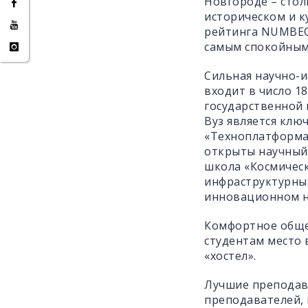
Новгороде – стол
историческом и к
рейтинга NUMBEO
самым спокойным
Сильная научно-и
входит в число 1
государственной 
Вуз является клю
«Техноплатформа-
открыты научный
школа «Космическ
инфраструктурных
инновационном н
Комфортное обще
студентам место 
«хостел».
Лучшие преподав
преподавателей, 