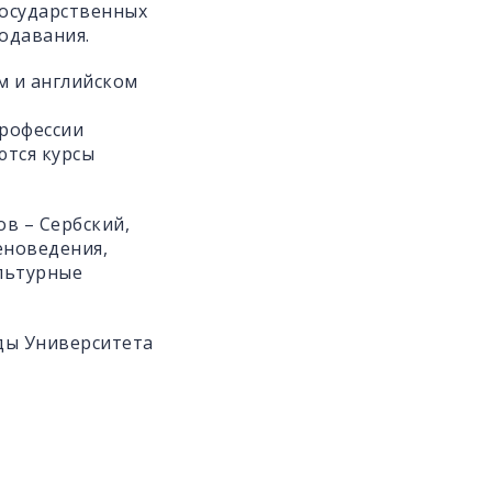
государственных
подавания.
м и английском
профессии
ются курсы
в – Сербский,
еноведения,
ультурные
ды Университета