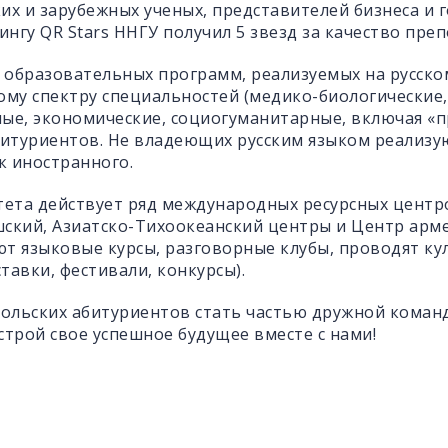
их и зарубежных ученых, представителей бизнеса и 
ингу QR Stars ННГУ получил 5 звезд за качество пре
образовательных программ, реализуемых на русско
ому спектру специальностей (медико-биологические,
ые, экономические, социогуманитарные, включая «
битуриентов. Не владеющих русским языком реализу
к иностранного.
тета действует ряд международных ресурсных центро
ский, Азиатско-Тихоокеанский центры и Центр арм
т языковые курсы, разговорные клубы, проводят к
тавки, фестивали, конкурсы).
ольских абитуриентов стать частью дружной коман
строй свое успешное будущее вместе с нами!