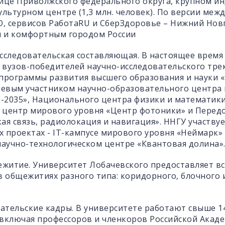
ице Приволжского федерального округа, крупном и
ультурном центре (1,3 млн. человек). По версии ме
, сервисов PаботаRU и СберЗдоровье – Нижний Новг
 и комфортным городом России
сследовательская составляющая. В настоящее время
8 вузов-победителей научно-исследовательского тре
программы развития высшего образования и науки «
чевым участником научно-образовательного центра
2035», Национального центра физики и математики,
 центр мирового уровня «Центр фотоники» и Перед
ая связь, радиолокация и навигация». ННГУ участвуе
 проектах - IT-кампусе мирового уровня «Неймарк»
аучно-технологическом центре «Квантовая долина»
житие. Университет Лобачевского предоставляет в
в общежитиях разного типа: коридорного, блочного
ательские кадры. В университете работают свыше 1
включая профессоров и членкоров Российской Акаде