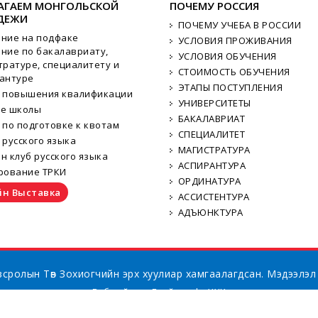
АГАЕМ МОНГОЛЬСКОЙ
ПОЧЕМУ РОССИЯ
ДЕЖИ
ПОЧЕМУ УЧЕБА В РОССИИ
ние на подфаке
УСЛОВИЯ ПРОЖИВАНИЯ
ние по бакалавриату,
УСЛОВИЯ ОБУЧЕНИЯ
тратуре, специалитету и
СТОИМОСТЬ ОБУЧЕНИЯ
антуре
ЭТАПЫ ПОСТУПЛЕНИЯ
 повышения квалификации
УНИВЕРСИТЕТЫ
ие школы
БАКАЛАВРИАТ
 по подготовке к квотам
СПЕЦИАЛИТЕТ
 русского языка
МАГИСТРАТУРА
н клуб русского языка
АСПИРАНТУРА
рование ТРКИ
ОРДИНАТУРА
н Выставка
АССИСТЕНТУРА
АДЪЮНКТУРА
сролын Төв Зохиогчийн эрх хуулиар хамгаалагдсан. Мэдээлэл
ыг:
Вэб сайт
Грийн софт ХХК