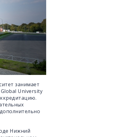
ситет занимает
lobal University
аккредитацию.
ательных
 дополнительно
роде Нижний