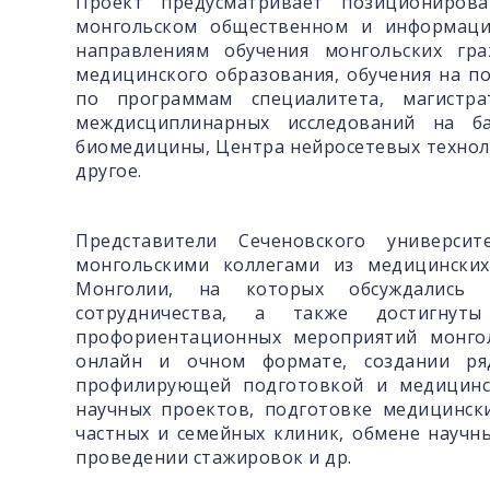
Проект предусматривает позиционирова
монгольском общественном и информаци
направлениям обучения монгольских гр
медицинского образования, обучения на п
по программам специалитета, магистра
междисциплинарных исследований на ба
биомедицины, Центра нейросетевых техноло
другое.
Представители Сеченовского универси
монгольскими коллегами из медицински
Монголии, на которых обсуждались в
сотрудничества, а также достигнут
профориентационных мероприятий монгол
онлайн и очном формате, создании ря
профилирующей подготовкой и медицинск
научных проектов, подготовке медицинск
частных и семейных клиник, обмене науч
проведении стажировок и др.