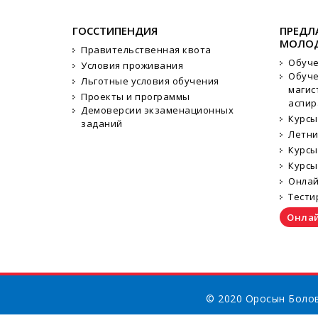
ГОССТИПЕНДИЯ
ПРЕДЛ
МОЛО
Правительственная квота
Обуче
Условия проживания
Обуче
Льготные условия обучения
магис
Проекты и программы
аспир
Демоверсии экзаменационных
Курсы
заданий
Летн
Курсы
Курсы
Онлай
Тести
Онлай
© 2020 Оросын Болов