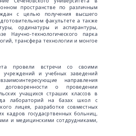
ние Сеченовского университета в
онном пространстве по различным
аждан с целью получения высшего
одготовительном факультете а также
туры, ординатуры и аспирантуры,
зе Научно-технологического парка
гий, трансфера технологии и монгое
тета провели встречи со своими
х учреждений и учебных заведений
заимоинтересующие направления
ы договоренности о проведении
ьских учащихся страших классов в
да лабораторий на базах школ с
ого лицея, разработке совместных
их кадров госудасртвенных больниц,
ными и медицинскими сотдрудниками,