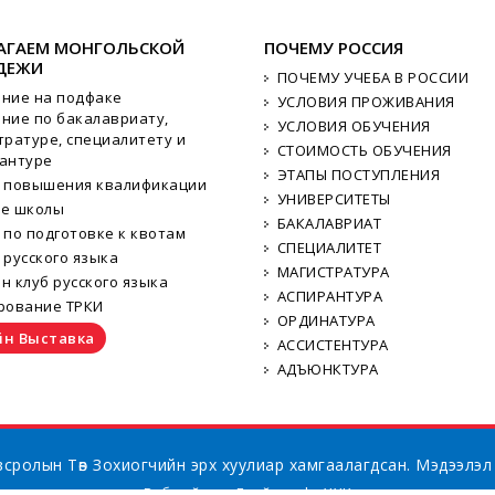
АГАЕМ МОНГОЛЬСКОЙ
ПОЧЕМУ РОССИЯ
ДЕЖИ
ПОЧЕМУ УЧЕБА В РОССИИ
ние на подфаке
УСЛОВИЯ ПРОЖИВАНИЯ
ние по бакалавриату,
УСЛОВИЯ ОБУЧЕНИЯ
тратуре, специалитету и
СТОИМОСТЬ ОБУЧЕНИЯ
антуре
ЭТАПЫ ПОСТУПЛЕНИЯ
 повышения квалификации
УНИВЕРСИТЕТЫ
ие школы
БАКАЛАВРИАТ
 по подготовке к квотам
СПЕЦИАЛИТЕТ
 русского языка
МАГИСТРАТУРА
н клуб русского языка
АСПИРАНТУРА
рование ТРКИ
ОРДИНАТУРА
н Выставка
АССИСТЕНТУРА
АДЪЮНКТУРА
сролын Төв Зохиогчийн эрх хуулиар хамгаалагдсан. Мэдээлэл
ыг:
Вэб сайт
Грийн софт ХХК