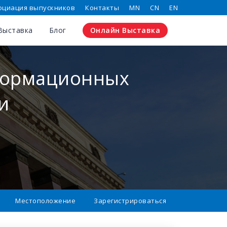
оциация выпускников
Контакты
MN
CN
EN
Выставка
Блог
Онлайн Выставка
формационных
и
Местоположение
Зарегистрироваться