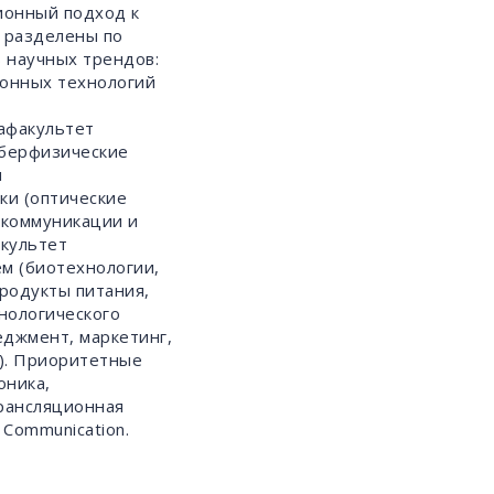
ионный подход к
 разделены по
ь научных трендов:
онных технологий
афакультет
иберфизические
и
ки (оптические
 коммуникации и
культет
м (биотехнологии,
родукты питания,
нологического
еджмент, маркетинг,
). Приоритетные
оника,
трансляционная
 Communication.