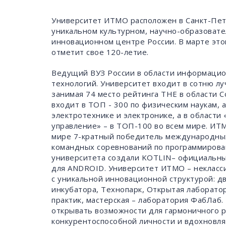
Университет ИТМО расположен в Санкт-Пет
уникальном культурном, научно-образовате
инновационном центре России. В марте это
отметит свое 120-летие.
Ведущий ВУЗ России в области информаци
технологий. Университет входит в сотню лу
занимая 74 место рейтинга THE в области Co
входит в ТОП - 300 по физическим наукам, 
электротехнике и электронике, а в области
управление» – в ТОП-100 во всем мире. ИТ
мире 7-кратный победитель международны
командных соревнований по программирова
университета создали KOTLIN– официальны
для ANDROID. Университет ИТМО – некласси
с уникальной инновационной структурой: дв
инкубатора, Технопарк, Открытая лаборато
практик, мастерская – лаборатория ФабЛаб.
открывать возможности для гармоничного 
конкурентоспособной личности и вдохновл