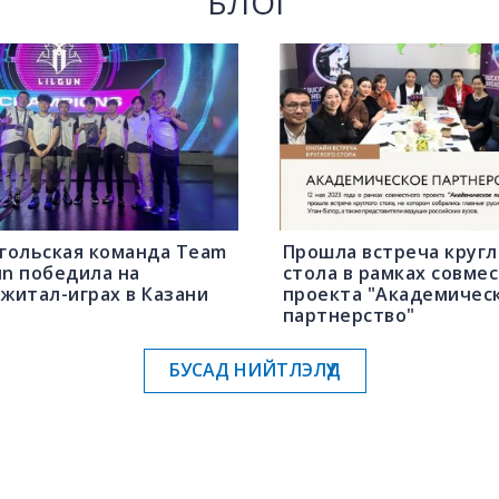
БЛОГ
гольская команда Team
Прошла встреча кругл
un победила на
стола в рамках совме
житал-играх в Казани
проекта "Академичес
партнерство"
БУСАД НИЙТЛЭЛҮҮД