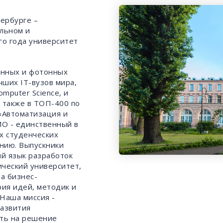
ербурге –
льном и
го года университет
онных и фотонных
чших IT-вузов мира,
mputer Science, и
а также в ТОП-400 по
 «Автоматизация и
МО - единственный в
х студенческих
нию. Выпускники
й язык разработок
ческий университет,
а бизнес-
рия идей, методик и
 Наша миссия -
развития
ять на решение