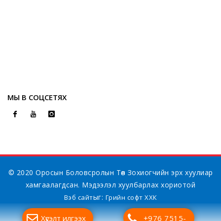
МЫ В СОЦСЕТЯХ
© 2020 Оросын Боловсролын Төв Зохиогчийн эрх хуулиар
хамгаалагдсан. Мэдээлэл хуулбарлах хориотой
ыг:
Вэб сайт
Грийн софт ХХК
Хүсэлт илгээх
+976 7515-
Дуудлагын төв