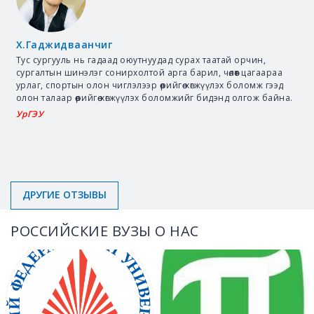
Х.Гаджидваанчиг
Тус сургууль нь гадаад оюутнуудад сурах таатай орчин,
сургалтын шинэлэг сонирхолтой арга барил, чөлөөт цагаараа
урлаг, спортын олон чиглэлээр өөрийгөө хөгжүүлэх боломж гээд
олон талаар өөрийгөө хөгжүүлэх боломжийг бидэнд олгож байна.
УрГЭУ
ДРУГИЕ ОТЗЫВЫ
РОССИЙСКИЕ ВУЗЫ О НАС