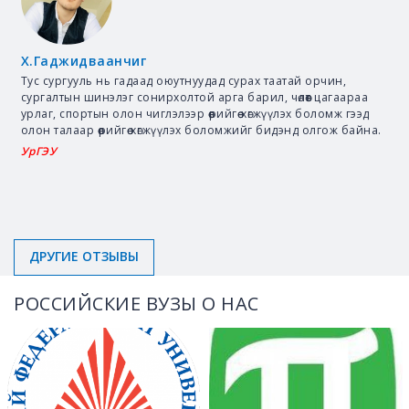
Х.Гаджидваанчиг
Тус сургууль нь гадаад оюутнуудад сурах таатай орчин,
сургалтын шинэлэг сонирхолтой арга барил, чөлөөт цагаараа
урлаг, спортын олон чиглэлээр өөрийгөө хөгжүүлэх боломж гээд
олон талаар өөрийгөө хөгжүүлэх боломжийг бидэнд олгож байна.
УрГЭУ
ДРУГИЕ ОТЗЫВЫ
РОССИЙСКИЕ ВУЗЫ О НАС