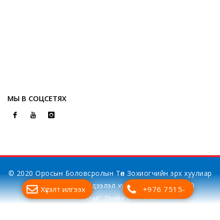
МЫ В СОЦСЕТЯХ
© 2020 Оросын Боловсролын Төв Зохиогчийн эрх хуулиар
хамгаалагдсан. Мэдээлэл хуулбарлах хориотой
Хүсэлт илгээх
+976 7515-
ыг:
Вэб сайт
Грийн софт ХХК
7700
Дуудлагын төв