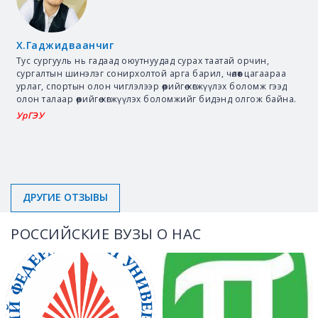
Х.Гаджидваанчиг
Тус сургууль нь гадаад оюутнуудад сурах таатай орчин,
сургалтын шинэлэг сонирхолтой арга барил, чөлөөт цагаараа
урлаг, спортын олон чиглэлээр өөрийгөө хөгжүүлэх боломж гээд
олон талаар өөрийгөө хөгжүүлэх боломжийг бидэнд олгож байна.
УрГЭУ
ДРУГИЕ ОТЗЫВЫ
РОССИЙСКИЕ ВУЗЫ О НАС