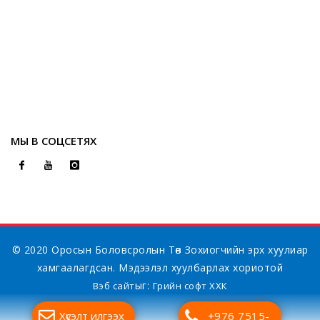
МЫ В СОЦСЕТЯХ
© 2020 Оросын Боловсролын Төв Зохиогчийн эрх хуулиар
хамгаалагдсан. Мэдээлэл хуулбарлах хориотой
ыг:
Вэб сайт
Грийн софт ХХК
Хүсэлт илгээх
+976 7515-
Дуудлагын төв